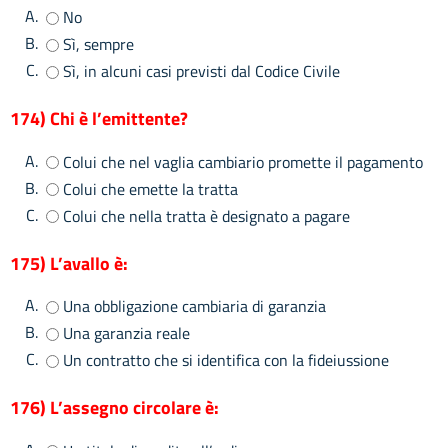
A.
No
B.
Sì, sempre
C.
Sì, in alcuni casi previsti dal Codice Civile
174) Chi è l’emittente?
A.
Colui che nel vaglia cambiario promette il pagamento
B.
Colui che emette la tratta
C.
Colui che nella tratta è designato a pagare
175) L’avallo è:
A.
Una obbligazione cambiaria di garanzia
B.
Una garanzia reale
C.
Un contratto che si identifica con la fideiussione
176) L’assegno circolare è: