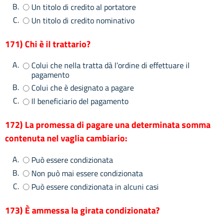
B.
Un titolo di credito al portatore
C.
Un titolo di credito nominativo
171) Chi è il trattario?
A.
Colui che nella tratta dà l’ordine di effettuare il
pagamento
B.
Colui che è designato a pagare
C.
Il beneficiario del pagamento
172) La promessa di pagare una determinata somma
contenuta nel vaglia cambiario:
A.
Può essere condizionata
B.
Non può mai essere condizionata
C.
Può essere condizionata in alcuni casi
173) È ammessa la girata condizionata?